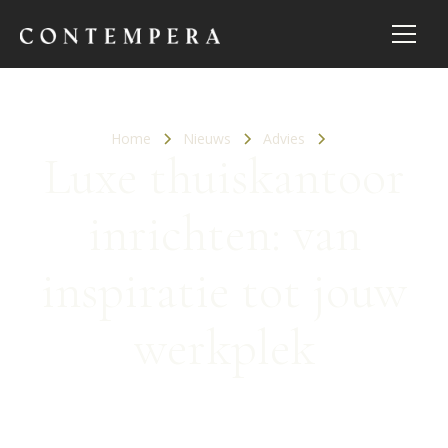
Home
Nieuws
Advies
Luxe thuiskantoor
inrichten: van
inspiratie tot jouw
werkplek