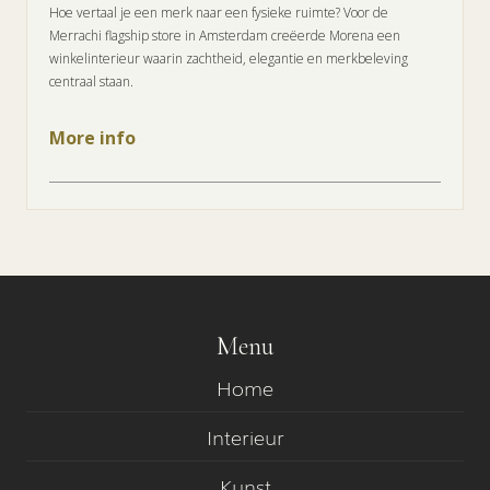
Hoe vertaal je een merk naar een fysieke ruimte? Voor de
Merrachi flagship store in Amsterdam creëerde Morena een
winkelinterieur waarin zachtheid, elegantie en merkbeleving
centraal staan.
More info
Menu
Home
Interieur
Kunst