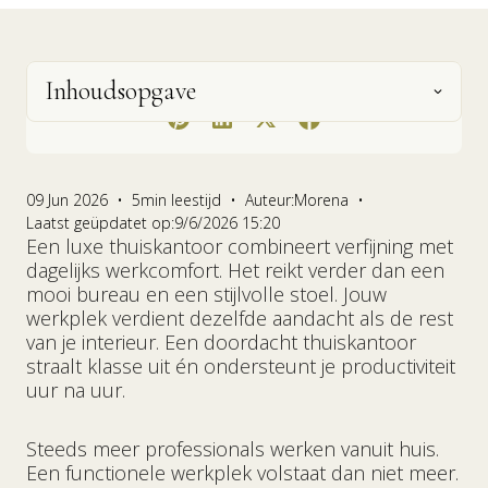
Inhoudsopgave
Share
Wat maakt een thuiskantoor écht luxe?
Ergonomie, materialen, verlichting, akoestiek
Ruimte en indeling: de ideale locatie in huis
Materialen en afwerkingen
Ergonomie zonder concessies aan stijl
Verlichting als sfeermaker én
Maatwerk meubels voor rust en orde in je
Kunst, accessoires en styling: de finishing
Jouw luxe thuiskantoor begint met een
en esthetiek
kiezen
productiviteitstool: van daglicht tot een
luxe werkkamer
touch
doordacht plan
gelaagd lichtplan
De juiste bureaustoel kiezen: ergonomisch
09 Jun 2026
•
5
min leestijd
•
Auteur:
Morena
•
comfort met designuitstraling
Welke meubels heb je nodig voor een
Kunst, objecten en persoonlijke accenten in
Laatst geüpdatet op:
9/6/2026 15:20
complete luxe thuiswerkplek
je werkkamer
Een luxe thuiskantoor combineert verfijning met
Welk bureau past bij jou: vast, in hoogte
dagelijks werkcomfort. Het reikt verder dan een
verstelbaar of op maat
Opbergruimte voor een opgeruimde clean-
Wandplanken en decoratieve opbergruimte
mooi bureau en een stijlvolle stoel. Jouw
desk uitstraling
als stijlelement
werkplek verdient dezelfde aandacht als de rest
van je interieur. Een doordacht thuiskantoor
Een in hoogte verstelbaar bureau stijlvol
integreren in een luxe interieur
Maatwerk versus modulaire oplossingen:
straalt klasse uit én ondersteunt je productiviteit
wanneer kies je wat
uur na uur.
Steeds meer professionals werken vanuit huis.
Een functionele werkplek volstaat dan niet meer.