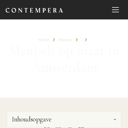
Home
Nieuws
Meubels op maat in
Amsterdam
Inhoudsopgave
Share