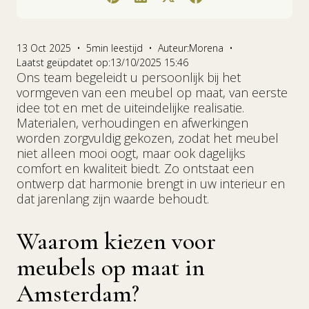
Waarom kiezen voor meubels op maat in
Contempera: meer dan een traditionele
Ons proces: van idee tot uniek designmeubel
Voorbeelden van meubels op maat en
Persoonlijk interieuradvies voor uw
Plan een afspraak en ontdek de mogelijkheden
Amsterdam?
meubelmaker in Amsterdam
interieurprojecten
maatwerkmeubel
voor meubels op maat
13 Oct 2025
•
5
min leestijd
•
Auteur:
Morena
•
De rol van materialen en stoffen in maatwerk
Laatst geüpdatet op:
13/10/2025 15:46
Ons team begeleidt u persoonlijk bij het
Scandinavisch en Zuid Europees design als
vormgeven van een meubel op maat, van eerste
inspiratie
idee tot en met de uiteindelijke realisatie.
Materialen, verhoudingen en afwerkingen
worden zorgvuldig gekozen, zodat het meubel
Kunst en interieur: de finishing touch
niet alleen mooi oogt, maar ook dagelijks
comfort en kwaliteit biedt. Zo ontstaat een
ontwerp dat harmonie brengt in uw interieur en
dat jarenlang zijn waarde behoudt.
Waarom kiezen voor
meubels op maat in
Amsterdam?